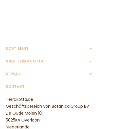
SORTIMENT
Terrakotta Töpfe
UBER TERRACOTTA
Terrakotta Krüge
Kontakt
SERVICE
Eckige Terrakotta Töpfe
Rechteckige Terrakotta Töpfe
AGB
KONTAKT
Ovale Terrakotta Töpfe
Widerrufsbelehrung
Untersetzer aus Terrakotta
Terrakotta.de
Zahlungsmethoden
Wandreliefs aus Terrakotta
Geschäftsbereich von BotanicalGroup BV
Transportpreise
Tierfiguren aus Terrakotta
De Oude Molen 10
Säulen aus Terrakotta
5825KA Overloon
Weitere Terrakotta Töpfe
Niederlande