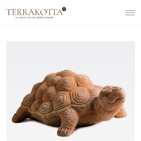
TERRACOTTA WERKGEBIEDEN & WEBSITES
TERRACOTTA.NL
HOME
TERRAKOTTA.DE
SORTIMENT
TERRACOTTA.BE
Terrakotta Töpfe
Terrakotta Krüge
Eckige Terrakotta Töpfe
Rechteckige Terrakotta Töpfe
Ovale Terrakotta Töpfe
Untersetzer aus Terrakotta
Wandreliefs aus Terrakotta
Tierfiguren aus Terrakotta
Säulen aus Terrakotta