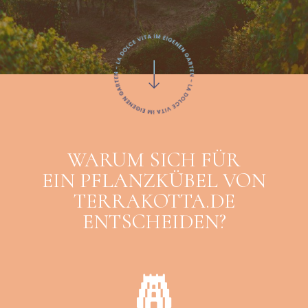
Weitere Terrakotta Töpfe
Wasserornamente aus Terrakotta
Weitere Terrakotta Produkte
KONTAKT
WARUM SICH FÜR
EIN PFLANZKÜBEL VON
TERRAKOTTA.DE
ENTSCHEIDEN?