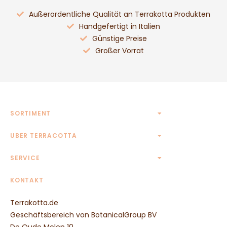
Außerordentliche Qualität an Terrakotta Produkten
Handgefertigt in Italien
Günstige Preise
Großer Vorrat
SORTIMENT
Terrakotta Töpfe
UBER TERRACOTTA
Terrakotta Krüge
Kontakt
SERVICE
Eckige Terrakotta Töpfe
Rechteckige Terrakotta Töpfe
AGB
KONTAKT
Ovale Terrakotta Töpfe
Widerrufsbelehrung
Untersetzer aus Terrakotta
Terrakotta.de
Zahlungsmethoden
Wandreliefs aus Terrakotta
Geschäftsbereich von BotanicalGroup BV
Transportpreise
Tierfiguren aus Terrakotta