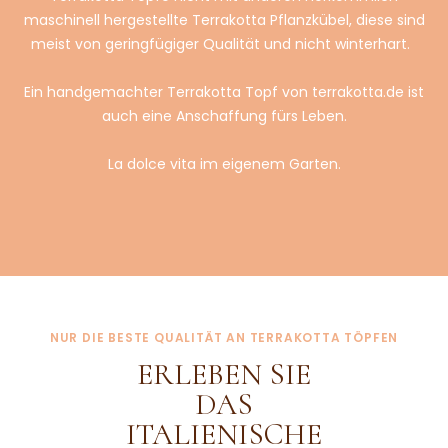
maschinell hergestellte Terrakotta Pflanzkübel, diese sind
meist von geringfügiger Qualität und nicht winterhart.
Ein handgemachter Terrakotta Topf von terrakotta.de ist
auch eine Anschaffung fürs Leben.
La dolce vita im eigenem Garten.
NUR DIE BESTE QUALITÄT AN TERRAKOTTA TÖPFEN
ERLEBEN SIE
DAS
ITALIENISCHE