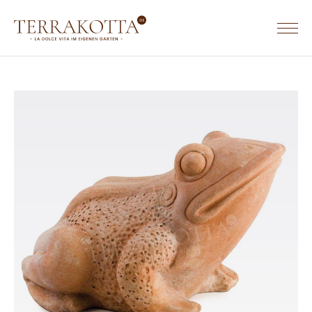
TERRACOTTA WERKGEBIEDEN & WEBSITES
TERRACOTTA.NL
HOME
TERRAKOTTA.DE
SORTIMENT
TERRACOTTA.BE
Terrakotta Töpfe
Terrakotta Krüge
Eckige Terrakotta Töpfe
Rechteckige Terrakotta Töpfe
Ovale Terrakotta Töpfe
Untersetzer aus Terrakotta
Wandreliefs aus Terrakotta
Tierfiguren aus Terrakotta
Säulen aus Terrakotta