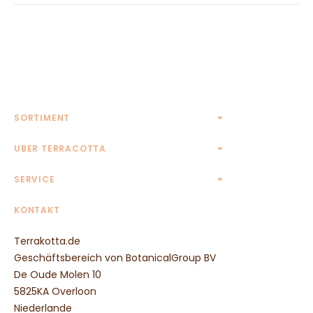
SORTIMENT
Terrakotta Töpfe
UBER TERRACOTTA
Terrakotta Krüge
Kontakt
SERVICE
Eckige Terrakotta Töpfe
Rechteckige Terrakotta Töpfe
AGB
KONTAKT
Ovale Terrakotta Töpfe
Widerrufsbelehrung
Untersetzer aus Terrakotta
Terrakotta.de
Zahlungsmethoden
Wandreliefs aus Terrakotta
Geschäftsbereich von BotanicalGroup BV
Transportpreise
Tierfiguren aus Terrakotta
De Oude Molen 10
Säulen aus Terrakotta
5825KA Overloon
Weitere Terrakotta Töpfe
Niederlande