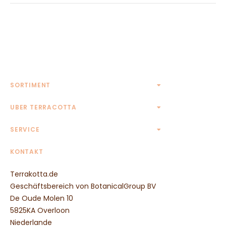
SORTIMENT
Terrakotta Töpfe
UBER TERRACOTTA
Terrakotta Krüge
Kontakt
SERVICE
Eckige Terrakotta Töpfe
Rechteckige Terrakotta Töpfe
AGB
KONTAKT
Ovale Terrakotta Töpfe
Widerrufsbelehrung
Untersetzer aus Terrakotta
Terrakotta.de
Zahlungsmethoden
Wandreliefs aus Terrakotta
Geschäftsbereich von BotanicalGroup BV
Transportpreise
Tierfiguren aus Terrakotta
De Oude Molen 10
Säulen aus Terrakotta
5825KA Overloon
Weitere Terrakotta Töpfe
Niederlande