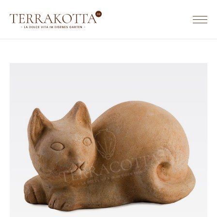
TERRACOTTA WERKGEBIEDEN & WEBSITES
TERRACOTTA.NL
HOME
TERRAKOTTA.DE
SORTIMENT
TERRACOTTA.BE
Terrakotta Töpfe
Terrakotta Krüge
Eckige Terrakotta Töpfe
Rechteckige Terrakotta Töpfe
Ovale Terrakotta Töpfe
Untersetzer aus Terrakotta
Wandreliefs aus Terrakotta
Tierfiguren aus Terrakotta
Säulen aus Terrakotta