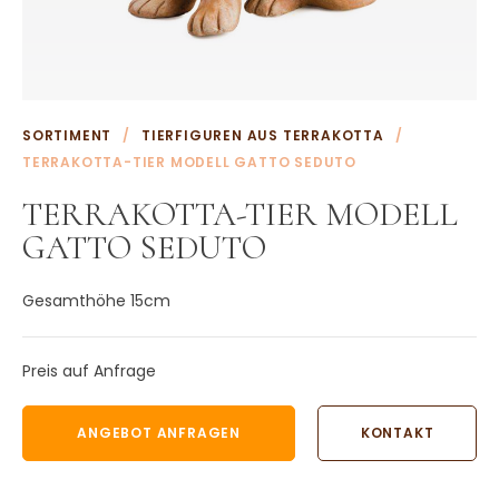
Weitere Terrakotta Töpfe
Wasserornamente aus Terrakotta
Weitere Terrakotta Produkte
KONTAKT
SORTIMENT
/
TIERFIGUREN AUS TERRAKOTTA
/
TERRAKOTTA-TIER MODELL GATTO SEDUTO
TERRAKOTTA-TIER MODELL
GATTO SEDUTO
Gesamthöhe 15cm
Preis auf Anfrage
ANGEBOT ANFRAGEN
KONTAKT