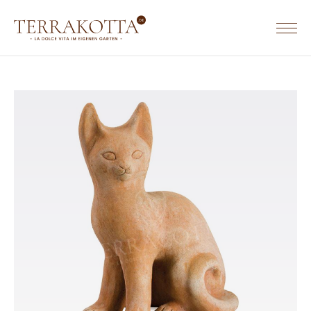
TERRACOTTA WERKGEBIEDEN & WEBSITES
TERRACOTTA.NL
HOME
TERRAKOTTA.DE
SORTIMENT
TERRACOTTA.BE
Terrakotta Töpfe
Terrakotta Krüge
Eckige Terrakotta Töpfe
Rechteckige Terrakotta Töpfe
Ovale Terrakotta Töpfe
Untersetzer aus Terrakotta
Wandreliefs aus Terrakotta
Tierfiguren aus Terrakotta
Säulen aus Terrakotta