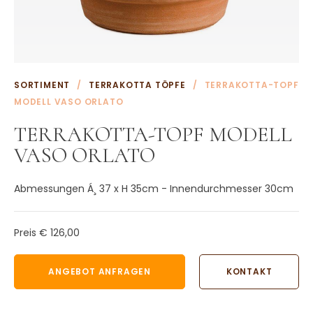
Weitere Terrakotta Töpfe
Wasserornamente aus Terrakotta
Weitere Terrakotta Produkte
KONTAKT
SORTIMENT
/
TERRAKOTTA TÖPFE
/
TERRAKOTTA-TOPF
MODELL VASO ORLATO
TERRAKOTTA-TOPF MODELL
VASO ORLATO
Abmessungen Á¸ 37 x H 35cm - Innendurchmesser 30cm
Preis
€ 126,00
ANGEBOT ANFRAGEN
KONTAKT