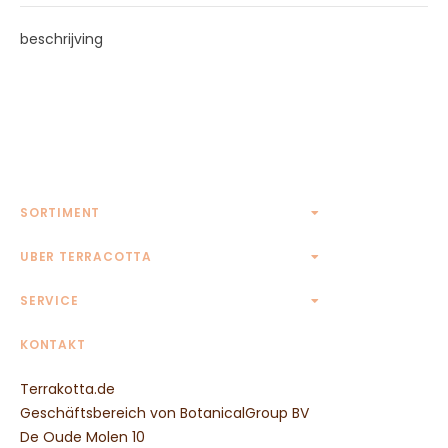
beschrijving
SORTIMENT
Terrakotta Töpfe
UBER TERRACOTTA
Terrakotta Krüge
Kontakt
SERVICE
Eckige Terrakotta Töpfe
Rechteckige Terrakotta Töpfe
AGB
KONTAKT
Ovale Terrakotta Töpfe
Widerrufsbelehrung
Untersetzer aus Terrakotta
Terrakotta.de
Zahlungsmethoden
Wandreliefs aus Terrakotta
Geschäftsbereich von BotanicalGroup BV
Transportpreise
Tierfiguren aus Terrakotta
De Oude Molen 10