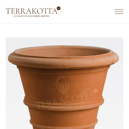
TERRACOTTA WERKGEBIEDEN & WEBSITES
TERRACOTTA.NL
HOME
TERRAKOTTA.DE
SORTIMENT
TERRACOTTA.BE
Terrakotta Töpfe
Terrakotta Krüge
Eckige Terrakotta Töpfe
Rechteckige Terrakotta Töpfe
Ovale Terrakotta Töpfe
Untersetzer aus Terrakotta
Wandreliefs aus Terrakotta
Tierfiguren aus Terrakotta
Säulen aus Terrakotta