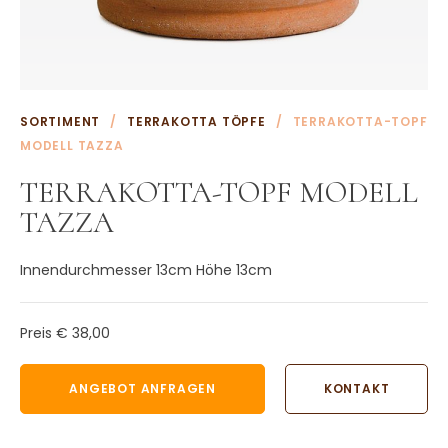
Weitere Terrakotta Töpfe
Wasserornamente aus Terrakotta
Weitere Terrakotta Produkte
KONTAKT
SORTIMENT
/
TERRAKOTTA TÖPFE
/
TERRAKOTTA-TOPF
MODELL TAZZA
TERRAKOTTA-TOPF MODELL
TAZZA
Innendurchmesser 13cm Höhe 13cm
Preis
€ 38,00
ANGEBOT ANFRAGEN
KONTAKT