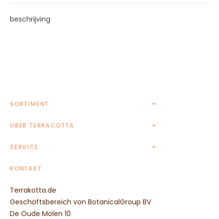
beschrijving
SORTIMENT
Terrakotta Töpfe
UBER TERRACOTTA
Terrakotta Krüge
Kontakt
SERVICE
Eckige Terrakotta Töpfe
Rechteckige Terrakotta Töpfe
AGB
KONTAKT
Ovale Terrakotta Töpfe
Widerrufsbelehrung
Untersetzer aus Terrakotta
Terrakotta.de
Zahlungsmethoden
Wandreliefs aus Terrakotta
Geschäftsbereich von BotanicalGroup BV
Transportpreise
Tierfiguren aus Terrakotta
De Oude Molen 10