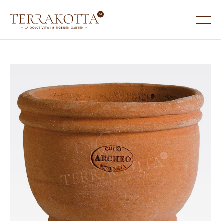
TERRACOTTA WERKGEBIEDEN & WEBSITES
TERRACOTTA.NL
HOME
TERRAKOTTA.DE
SORTIMENT
TERRACOTTA.BE
Terrakotta Töpfe
Terrakotta Krüge
Eckige Terrakotta Töpfe
Rechteckige Terrakotta Töpfe
Ovale Terrakotta Töpfe
Untersetzer aus Terrakotta
Wandreliefs aus Terrakotta
Tierfiguren aus Terrakotta
Säulen aus Terrakotta