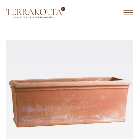
TERRACOTTA WERKGEBIEDEN & WEBSITES
TERRACOTTA.NL
HOME
TERRAKOTTA.DE
SORTIMENT
TERRACOTTA.BE
Terrakotta Töpfe
Terrakotta Krüge
Eckige Terrakotta Töpfe
Rechteckige Terrakotta Töpfe
Ovale Terrakotta Töpfe
Untersetzer aus Terrakotta
Wandreliefs aus Terrakotta
Tierfiguren aus Terrakotta
Säulen aus Terrakotta