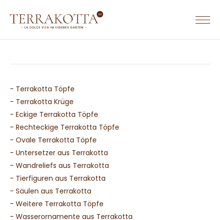
TERRACOTTA WERKGEBIEDEN & WEBSITES
TERRACOTTA.NL
HOME
TERRAKOTTA.DE
- Terrakotta Töpfe
SORTIMENT
TERRACOTTA.BE
- Terrakotta Krüge
- Eckige Terrakotta Töpfe
Terrakotta Töpfe
Terrakotta Krüge
- Rechteckige Terrakotta Töpfe
Eckige Terrakotta Töpfe
- Ovale Terrakotta Töpfe
Rechteckige Terrakotta Töpfe
- Untersetzer aus Terrakotta
Ovale Terrakotta Töpfe
- Wandreliefs aus Terrakotta
Untersetzer aus Terrakotta
- Tierfiguren aus Terrakotta
Wandreliefs aus Terrakotta
- Säulen aus Terrakotta
Tierfiguren aus Terrakotta
- Weitere Terrakotta Töpfe
Säulen aus Terrakotta
- Wasserornamente aus Terrakotta