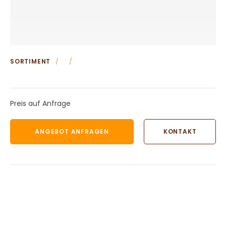
Weitere Terrakotta Töpfe
Wasserornamente aus Terrakotta
Weitere Terrakotta Produkte
KONTAKT
SORTIMENT
/
/
Preis auf Anfrage
ANGEBOT ANFRAGEN
KONTAKT