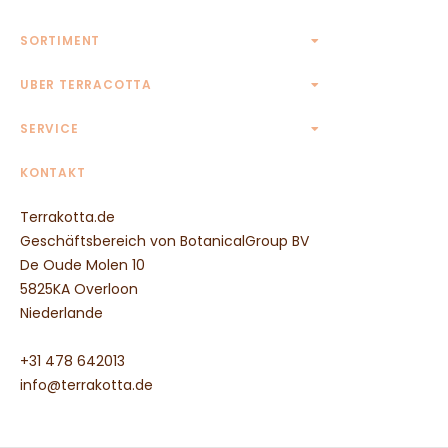
SORTIMENT
Terrakotta Töpfe
UBER TERRACOTTA
Terrakotta Krüge
Kontakt
SERVICE
Eckige Terrakotta Töpfe
Rechteckige Terrakotta Töpfe
AGB
KONTAKT
Ovale Terrakotta Töpfe
Widerrufsbelehrung
Untersetzer aus Terrakotta
Terrakotta.de
Zahlungsmethoden
Wandreliefs aus Terrakotta
Geschäftsbereich von BotanicalGroup BV
Transportpreise
Tierfiguren aus Terrakotta
De Oude Molen 10
Säulen aus Terrakotta
5825KA Overloon
Weitere Terrakotta Töpfe
Niederlande
Wasserornamente aus Terrakotta
Weitere Terrakotta Produkte
+31 478 642013
info@terrakotta.de