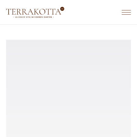
TERRACOTTA WERKGEBIEDEN & WEBSITES
TERRACOTTA.NL
HOME
TERRAKOTTA.DE
SORTIMENT
TERRACOTTA.BE
Terrakotta Töpfe
Terrakotta Krüge
Eckige Terrakotta Töpfe
Rechteckige Terrakotta Töpfe
Ovale Terrakotta Töpfe
Untersetzer aus Terrakotta
Wandreliefs aus Terrakotta
Tierfiguren aus Terrakotta
Säulen aus Terrakotta